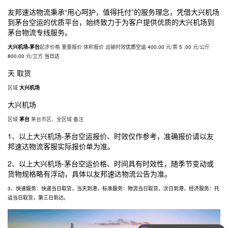
友邦速达物流秉承“用心呵护，值得托付”的服务理念，凭借
大兴机场
到茅台空运的优质平台，始终致力于为客户提供优质的
大兴机场
到
茅台物流专线
服务。
大兴机场
-茅台
起步价格 重量报价 体积报价 运输时效
优质空运
400.00
元/票
5 .00
元/公斤
800.00
元/立方
当日达
天 取货
区域
大兴机场
大兴机场
区域
茅台
茅台市区、全区域 备注
1、以上
大兴机场
-茅台空运报价、时效仅作参考，准确报价请以友
邦速达物流客服实际报价单为准。
2、以上
大兴机场
-茅台空运价格、时间具有时效性，随季节变动或
货物规格略有浮动，具体以友邦速达物流公告为准。
3、快速服务：快递当日取货，当天到港，标准服务：物流当日取货，次日到港，经济服务：托
运当日取货，第三日到达。