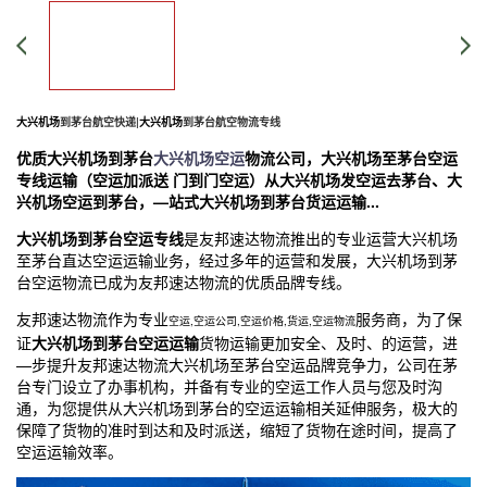
大兴机场
到茅台航空快递|
大兴机场
到茅台航空物流专线
优质
大兴机场
到茅台
大兴机场空运
物流公司
，
大兴机场
至茅台空运
专线运输（空运加派送 门到门空运）从
大兴机场
发空运去茅台、
大
兴机场
空运到茅台，—站式
大兴机场
到茅台货运运输...
大兴机场
到茅台空运专线
是友邦速达物流推出的专业运营
大兴机场
至茅台直达空运运输业务，经过多年的运营和发展，
大兴机场
到茅
台空运物流已成为友邦速达物流的优质品牌专线。
友邦速达物流作为专业
服务商，为了保
空运,空运公司,空运价格,货运,空运物流
证
大兴机场
到茅台空运运输
货物运输更加安全、及时、的运营，进
—步提升友邦速达物流
大兴机场
至茅台空运品牌竞争力，公司在茅
台专门设立了办事机构，并备有专业的空运工作人员与您及时沟
通，为您提供从
大兴机场
到茅台的空运运输相关延伸服务，极大的
保障了货物的准时到达和及时派送，缩短了货物在途时间，提高了
空运运输效率。