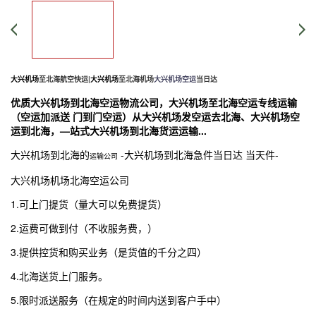
大兴机场
至北海航空快运|
大兴机场
至北海机场
大兴机场空运
当日达
优质
大兴机场
到北海空运物流公司
，
大兴机场
至北海空运专线运输
（空运加派送 门到门空运）从
大兴机场
发空运去北海、
大兴机场
空
运到北海，—站式
大兴机场
到北海货运运输...
大兴机场
到北海的
-
大兴机场
到北海急件当日达 当天件-
运输公司
大兴机场
机场北海空运公司
1.可上门提货（量大可以免费提货）
2.运费可做到付（不收服务费，）
3.提供控货和购买业务（是货值的千分之四）
4.北海送货上门服务。
5.限时派送服务（在规定的时间内送到客户手中）