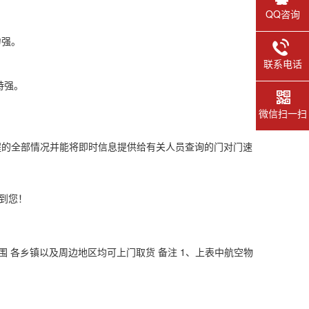
QQ咨询
力强。
联系电话
特强。
微信扫一扫
程的全部情况并能将即时信息提供给有关人员查询的门对门速
到您！
75 取货范围 各乡镇以及周边地区均可上门取货 备注 1、上表中航空物