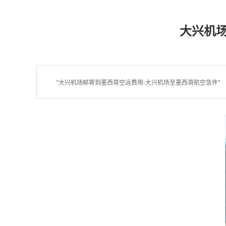
大兴机
"大兴机场邮寄到墨西哥空运费用-大兴机场至墨西哥航空急件"