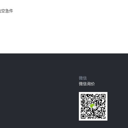
航空急件
微信
微信询价