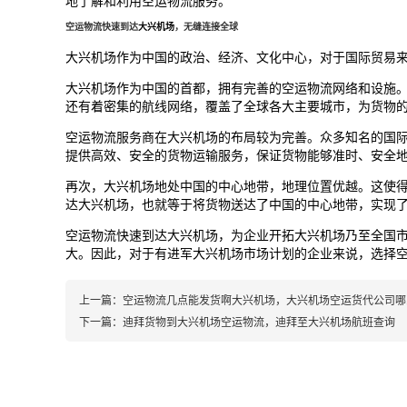
地了解和利用空运物流服务。
空运物流快速到达
大兴机场
，无缝连接全球
大兴机场
作为中国的政治、经济、文化中心，对于国际贸易
大兴机场
作为中国的首都，拥有完善的空运物流网络和设施
还有着密集的航线网络，覆盖了全球各大主要城市，为货物
空运物流服务商在
大兴机场
的布局较为完善。众多知名的国
提供高效、安全的货物运输服务，保证货物能够准时、安全
再次，
大兴机场
地处中国的中心地带，地理位置优越。这使
达
大兴机场
，也就等于将货物送达了中国的中心地带，实现
空运物流快速到达
大兴机场
，为企业开拓
大兴机场
乃至全国
大。因此，对于有进军
大兴机场
市场计划的企业来说，选择
上一篇：
空运物流几点能发货啊大兴机场，大兴机场空运货代公司哪
下一篇：
迪拜货物到大兴机场空运物流，迪拜至大兴机场航班查询