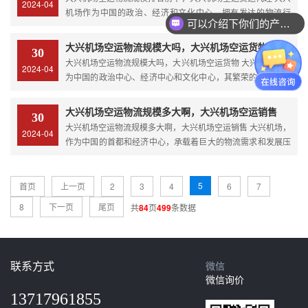
2024-04
机场作为中国的政治、经济和文化中心，拥有发达的物流行
可以介绍下你们的产品么？
业。在物流方式多样化的背景下，空运作为快捷高效的运输方
式，在现代物流体系中占据重要地位。大兴机场的空运物流
大兴机场空运物流规模大吗，大兴机场空运货物
30
行...
大兴机场空运物流规模大吗，大兴机场空运货物 大兴机场，作
2024-04
为中国的政治中心、经济中心和文化中心，其繁荣的经济活动
带动了物流业的快速发展，尤其是空运物流。大兴机场的空运
物流规模究竟有多大呢？ 我们来看一些...
大兴机场空运物流规模多大啊，大兴机场空运销售
30
大兴机场空运物流规模多大啊，大兴机场空运销售 大兴机场，
2024-04
作为中国的首都和经济中心，承载着巨大的物流需求和发展压
力。而在这座城市的物流体系中，空运物流作为一种快捷、高
效的运输方式，正日益受到重视和发展。大兴机场空运物流...
5
首页
上一页
2
3
4
6
7
8
下一页
尾页
共
84
页
499
条数据
联系方式
微信
微信询价
13717961855