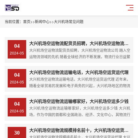
当前位置：
首页
>>
新闻中心
>>
大兴机场常见问题
大兴机场空运物流配货员招聘，大兴机场空运物流公司
04
大兴机场空运物流配货员招聘，大兴机场空运物流公司 踏入空
2024-05
运物流领域的先机 随着全球经济的不断发展，物流行业日益繁
荣，而在这个快速变革的时代，大兴机场空运物流配货员的招
聘也日益受到关注。空运物流，作为物...
大兴机场空运物流运输电话，大兴机场空运货运代理
04
大兴机场空运物流运输电话，大兴机场空运货运代理 近年来，
2024-05
随着全球贸易的发展和电子商务的兴起，大兴机场地区的物流
运输需求呈现出日益增长的趋势。在这种背景下，大兴机场空
运物流运输电话成为了各类企业和个人处理货物运输需求的...
大兴机场空运物流运输哪家好，大兴机场空运多少钱
04
大兴机场空运物流运输哪家好，大兴机场空运多少钱 大兴机
2024-05
场，作为中国的首都和全国政治、经济、文化中心，其物流行
业发展迅速，市场竞争激烈。在这个充满机遇的市场中，选择
一家优秀的空运物流运输企业至关重要。在众多的竞争者
大兴机场空运物流规模排名前十，大兴机场空运货运代理
30
中，...
大兴机场空运物流规模排名前十，大兴机场空运货运代理 大兴